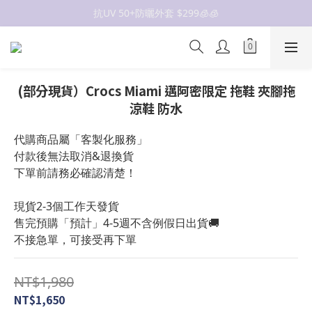
抗UV 50+防曬外套 $299🧊🧊
抗UV 50+防曬外套 $299🧊🧊
女裝新品 🍒
✨OWALA多款任選✨  點我看全部
(部分現貨）Crocs Miami 邁阿密限定 拖鞋 夾腳拖
抗UV 50+防曬外套 $299🧊🧊
涼鞋 防水
代購商品屬「客製化服務」
付款後無法取消&退換貨
下單前請務必確認清楚！
現貨2-3個工作天發貨
售完預購「預計」4-5週不含例假日出貨🚚
不接急單，可接受再下單
NT$1,980
NT$1,650