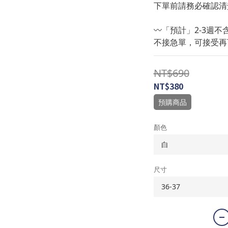
下單前請務必確認清
〰️「預計」2-3週不
不接急單，可接受再
NT$690
NT$380
預購商品
顏色
尺寸