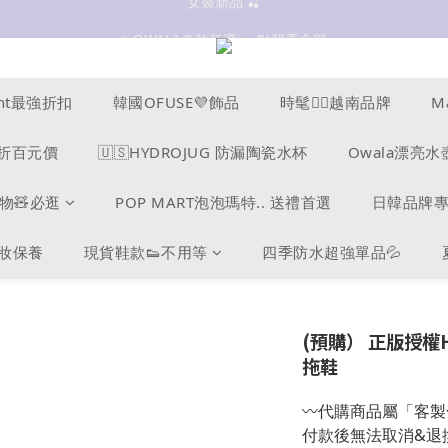
抗UV 50+防曬外套 $299🧊🧊
✨OWALA多款任選✨  點我看全部
抗UV 50+防曬外套 $299🧊🧊
ucent最強折扣
韓國OFUSE💜飾品
時髦❤️‍🔥越南品牌
M
s爆折百元價
🇺🇸HYDROJUG 防漏陶瓷水杯
Owala漂亮水
物🧸必逛
POP MART泡泡瑪特.. 送禮首選
日韓品牌
美妝保養
現貨鞋款👟不用等
四季防水超強單品💦
(預購） 正版授權He
拖鞋
〰️代購商品屬「客
付款後無法取消&退