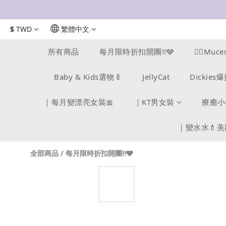
$
TWD
繁體中文
所有商品
每月限時折扣開團!!🩶
❤️‍🔥M
Baby & Kids選物🍼
JellyCat
Dickie
｜每月變漂亮女裝🎀
｜KT男女裝
療癒小
｜變水水💄
全部商品
/
每月限時折扣開團!!🩶