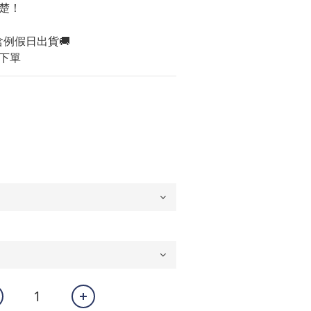
楚！
含例假日出貨🚚
下單