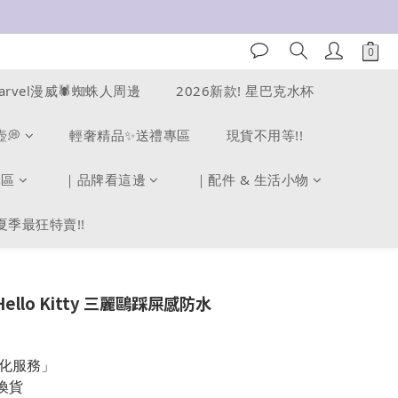
arvel漫威🕷️蜘蛛人周邊
2026新款! 星巴克水杯
壺💭
輕奢精品✨送禮專區
現貨不用等!!
專區
｜品牌看這邊
｜配件 & 生活小物
夏季最狂特賣!!
llo Kitty 三麗鷗踩屎感防水
製化服務」
換貨