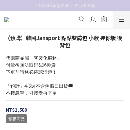
✨OWALA多款任選✨  點我看全部
抗UV 50+防曬外套 $299🧊🧊
抗UV 50+防曬外套 $299🧊🧊
(預購）韓國Jansport 點點雙肩包 小款 迷你版 後
背包
代購商品屬「客製化服務」
付款後無法取消&退換貨
下單前請務必確認清楚！
「預計」4-5週不含例假日出貨🚚
不接急單，可接受再下單
NT$1,580
預購商品