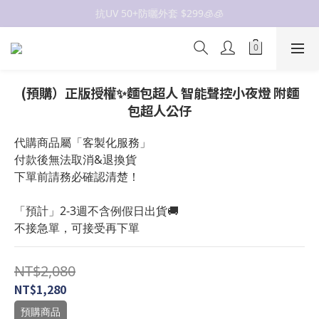
抗UV 50+防曬外套 $299🧊🧊
抗UV 50+防曬外套 $299🧊🧊
女裝新品 🍒
✨OWALA多款任選✨  點我看全部
(預購）正版授權✨麵包超人 智能聲控小夜燈 附麵
抗UV 50+防曬外套 $299🧊🧊
包超人公仔
代購商品屬「客製化服務」
付款後無法取消&退換貨
下單前請務必確認清楚！
「預計」2-3週不含例假日出貨🚚
不接急單，可接受再下單
NT$2,080
NT$1,280
預購商品