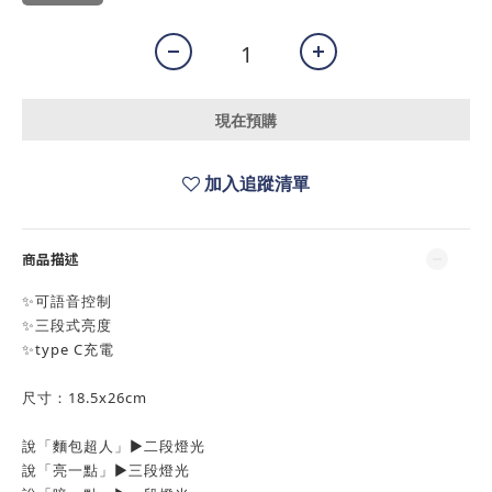
現在預購
加入追蹤清單
商品描述
✨可語音控制
✨三段式亮度
✨type C充電
尺寸：18.5x26cm
說「麵包超人」▶️二段燈光
說「亮一點」▶️三段燈光