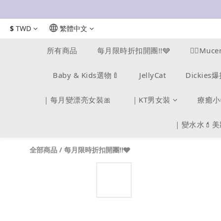
$
TWD
繁體中文
所有商品
每月限時折扣開團!!🩶
❤️‍🔥M
Baby & Kids選物🍼
JellyCat
Dickie
｜每月變漂亮女裝🎀
｜KT男女裝
療癒小
｜變水水💄
全部商品
/
每月限時折扣開團!!🩶