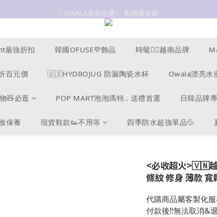
✨OWALA多款任選✨  點我看全部
抗UV 50+防曬外套 $299🧊🧊
抗UV 50+防曬外套 $299🧊🧊
ucent最強折扣
韓國OFUSE💜飾品
時髦❤️‍🔥越南品牌
M
s爆折百元價
🇺🇸HYDROJUG 防漏陶瓷水杯
Owala漂亮水
物🧸必逛
POP MART泡泡瑪特.. 送禮首選
日韓品牌
美妝保養
現貨鞋款👟不用等
四季防水超強單品💦
<必收超火>🇻🇳越
條紋 修身 薄款 寬
代購商品屬客製化服
付款後‼️無法取消&