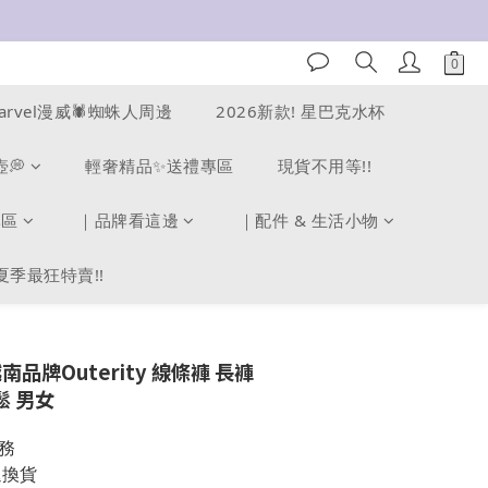
arvel漫威🕷️蜘蛛人周邊
2026新款! 星巴克水杯
壺💭
輕奢精品✨送禮專區
現貨不用等!!
專區
｜品牌看這邊
｜配件 & 生活小物
夏季最狂特賣!!
南品牌Outerity 線條褲 長褲
鬆 男女
務
退換貨