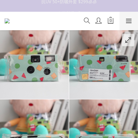
抗UV 50+防曬外套 $299🧊🧊
女裝新品 🍒
✨OWALA多款任選✨  點我看全部
抗UV 50+防曬外套 $299🧊🧊