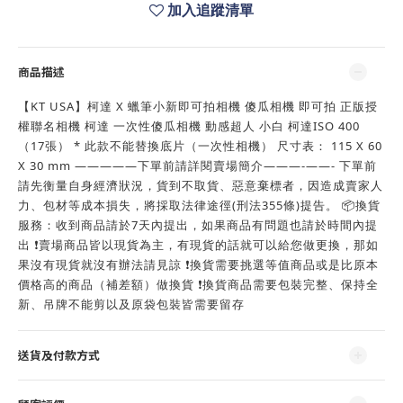
加入追蹤清單
商品描述
【KT USA】柯達 X 蠟筆小新即可拍相機 傻瓜相機 即可拍 正版授
權聯名相機 柯達 一次性傻瓜相機 動感超人 小白 柯達ISO 400
（17張） * 此款不能替換底片（一次性相機） 尺寸表： 115 X 60
X 30 mm —————下單前請詳閱賣場簡介———-——- 下單前
請先衡量自身經濟狀況，貨到不取貨、惡意棄標者，因造成賣家人
力、包材等成本損失，將採取法律途徑(刑法355條)提告。 📦換貨
服務：收到商品請於7天內提出，如果商品有問題也請於時間內提
出 ❗️賣場商品皆以現貨為主，有現貨的話就可以給您做更換，那如
果沒有現貨就沒有辦法請見諒 ❗️換貨需要挑選等值商品或是比原本
價格高的商品（補差額）做換貨 ❗️換貨商品需要包裝完整、保持全
新、吊牌不能剪以及原袋包裝皆需要留存
送貨及付款方式