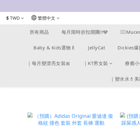
$
TWD
繁體中文
所有商品
每月限時折扣開團!!🩶
❤️‍🔥M
Baby & Kids選物🍼
JellyCat
Dickie
｜每月變漂亮女裝🎀
｜KT男女裝
療癒小
｜變水水💄