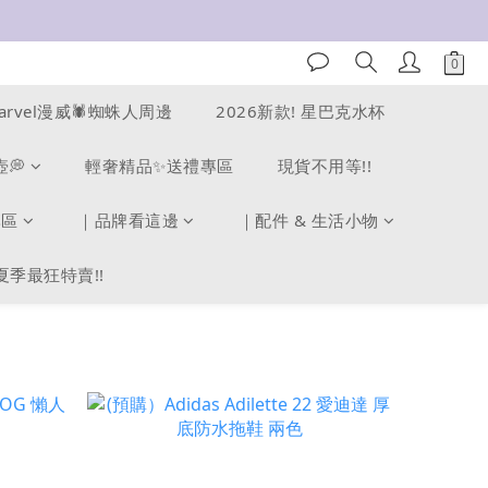
arvel漫威🕷️蜘蛛人周邊
2026新款! 星巴克水杯
壺💭
輕奢精品✨送禮專區
現貨不用等!!
專區
｜品牌看這邊
｜配件 & 生活小物
夏季最狂特賣!!