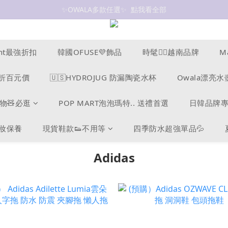
✨OWALA多款任選✨  點我看全部
抗UV 50+防曬外套 $299🧊🧊
抗UV 50+防曬外套 $299🧊🧊
ucent最強折扣
韓國OFUSE💜飾品
時髦❤️‍🔥越南品牌
M
s爆折百元價
🇺🇸HYDROJUG 防漏陶瓷水杯
Owala漂亮水
物🧸必逛
POP MART泡泡瑪特.. 送禮首選
日韓品牌
美妝保養
現貨鞋款👟不用等
四季防水超強單品💦
Adidas