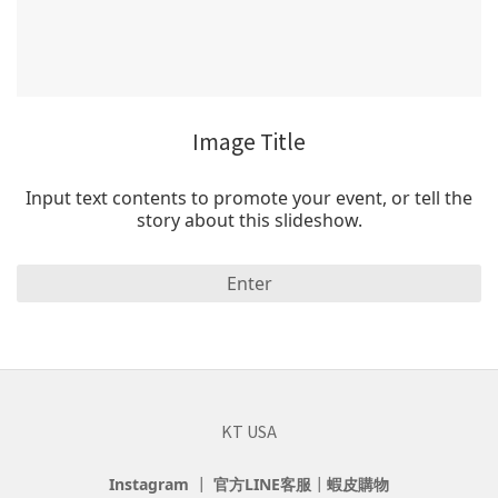
Image Title
Input text contents to promote your event, or tell the
story about this slideshow.
Enter
KT USA
Instagram
┃
官方LINE客服
┃
蝦皮購物