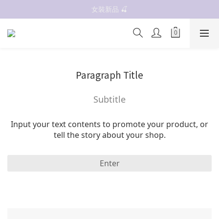
抗UV 50+防曬外套 $299🧊🧊
女裝新品 🍒
✨OWALA多款任選✨  點我看全部
抗UV 50+防曬外套 $299🧊🧊
Paragraph Title
Subtitle
Input your text contents to promote your product, or
tell the story about your shop.
Enter