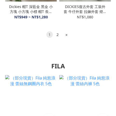
Dickies 帽T 深藍金 黑金 小
DICKIES復古外套 工裝外
方塊 小方塊 小標 帽T 長袖
套 牛仔外套 拉鍊外套 燈芯
刷毛 寬鬆版
絨領 內刷毛 多口袋 小
NT$949 ~ NT$1,280
NT$1,080
LOGO
1
2
»
FILA