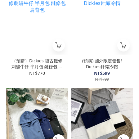
（預購）Dickies 復古鏈條
(預購) 國外限定發售!
刺繡牛仔 半月包 鏈條包 肩
Dickies針織冷帽
背包
NT$770
NT$599
NT$799