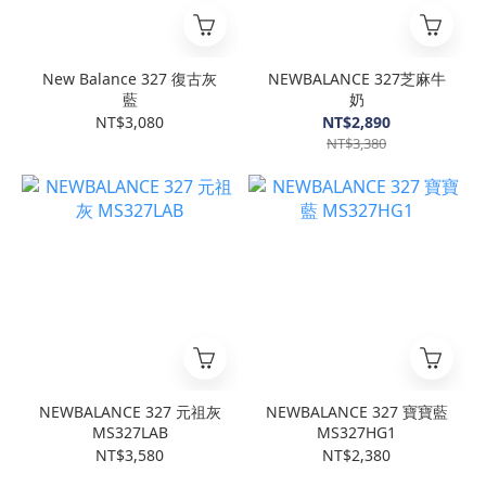
New Balance 327 復古灰
NEWBALANCE 327芝麻牛
藍
奶
NT$3,080
NT$2,890
NT$3,380
NEWBALANCE 327 元祖灰
NEWBALANCE 327 寶寶藍
MS327LAB
MS327HG1
NT$3,580
NT$2,380