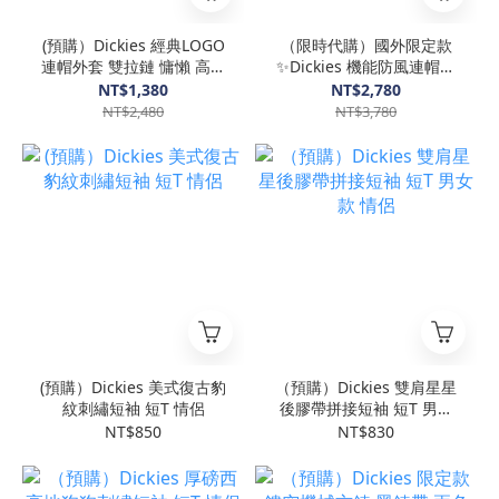
(預購）Dickies 經典LOGO
（限時代購）國外限定款
連帽外套 雙拉鏈 慵懶 高磅
✨Dickies 機能防風連帽外
數 口袋
套 防曬 男女 情侶
NT$1,380
NT$2,780
NT$2,480
NT$3,780
(預購）Dickies 美式復古豹
（預購）Dickies 雙肩星星
紋刺繡短袖 短T 情侶
後膠帶拼接短袖 短T 男女
款 情侶
NT$850
NT$830