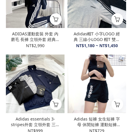
ADIDAS運動套裝 外套 內
Adidas帽T 小字LOGO 經
磨毛 長褲 立領外套 經典三
典 三線小LOGO 帽T 雙色
線 超值優惠價 IC6747
DU0498
NT$2,990
NT$1,180 ~ NT$1,450
Adidas essentials 3-
Adidas 短褲 女生短褲 字
stripes外套 立領外套 三線
母 休閒短褲 運動短褲
外套 薄款外套 #DQ3070
DP2393
NT$999
NT$729