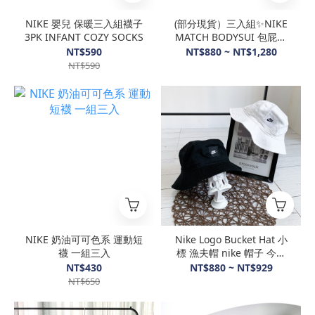
NIKE 嬰兒 保暖三入組襪子
(部分現貨）三入組✨NIKE
3PK INFANT COZY SOCKS
MATCH BODYSUI 包屁衣
嬰兒衣服
NT$590
NT$880 ~ NT$1,280
NT$590
NIKE 奶油可可色系 運動短
Nike Logo Bucket Hat 小
襪 一組三入
標 漁夫帽 nike 帽子 今年
新款 漁夫帽
NT$430
NT$880 ~ NT$929
NT$650