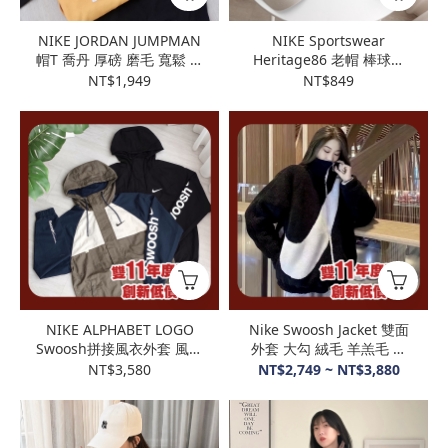
NIKE JORDAN JUMPMAN
NIKE Sportswear
帽T 喬丹 厚磅 磨毛 寬鬆 羅
Heritage86 老帽 棒球帽
紋布 DA9817
鴨舌帽 老帽 H86 刺繡
NT$1,949
NT$849
LOGO
NIKE ALPHABET LOGO
Nike Swoosh Jacket 雙面
Swoosh拼接風衣外套 風衣
外套 大勾 絨毛 羊羔毛 立
外套 外套 衝鋒外套
領保暖外套 DC5138-010
NT$3,580
NT$2,749 ~ NT$3,880