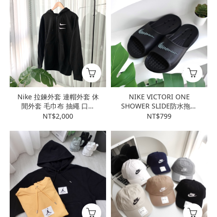
Nike 拉鍊外套 連帽外套 休
NIKE VICTORI ONE
閒外套 毛巾布 抽繩 口袋
SHOWER SLIDE防水拖鞋
刺繡小標 BV2649
拖鞋 透氣 一體成形
NT$2,000
NT$799
CZ5479