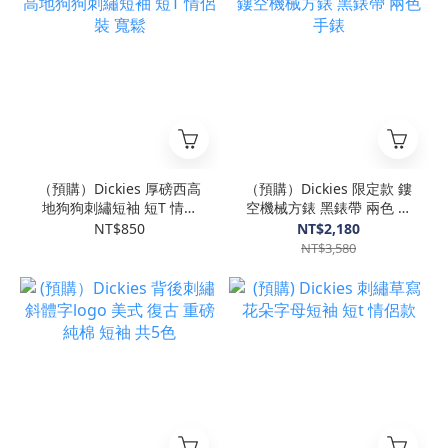
（預購）Dickies 厚磅西高
（預購）Dickies 限定款 鏤
地狗狗刺繡短袖 短T 情侶
空機械方錶 黑錶帶 兩色 手
裝 寬鬆
錶
NT$850
NT$2,180
NT$3,580