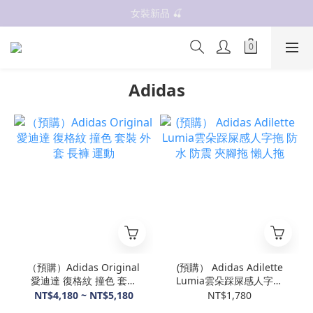
✨OWALA多款任選✨  點我看全部
抗UV 50+防曬外套 $299🧊🧊
抗UV 50+防曬外套 $299🧊🧊
Adidas
（預購）Adidas Original
(預購） Adidas Adilette
愛迪達 復格紋 撞色 套裝
Lumia雲朵踩屎感人字拖
外套 長褲 運動
防水 防震 夾腳拖 懶人拖
NT$4,180 ~ NT$5,180
NT$1,780