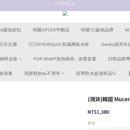
抗UV 50+防曬外套 $299🧊🧊
✨OWALA多款任選✨  點我看全部
抗UV 50+防曬外套 $299🧊🧊
ucent最強折扣
韓國OFUSE💜飾品
時髦❤️‍🔥越南品牌
M
s爆折百元價
🇺🇸HYDROJUG 防漏陶瓷水杯
Owala漂亮水
物🧸必逛
POP MART泡泡瑪特.. 送禮首選
日韓品牌
美妝保養
現貨鞋款👟不用等
四季防水超強單品💦
(現貨)韓國 Muce
NT$1,380
尺寸