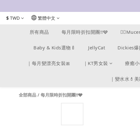
$
TWD
繁體中文
所有商品
每月限時折扣開團!!🩶
❤️‍🔥M
Baby & Kids選物🍼
JellyCat
Dickie
｜每月變漂亮女裝🎀
｜KT男女裝
療癒小
｜變水水💄
全部商品
/
每月限時折扣開團!!🩶