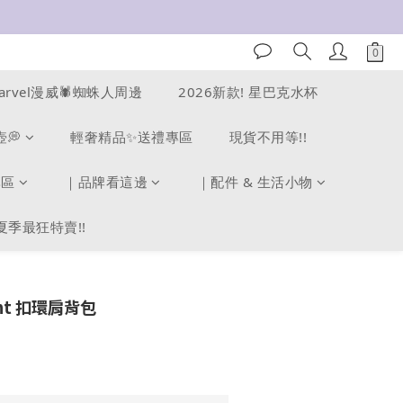
arvel漫威🕷️蜘蛛人周邊
2026新款! 星巴克水杯
壺💭
輕奢精品✨送禮專區
現貨不用等!!
專區
｜品牌看這邊
｜配件 & 生活小物
夏季最狂特賣!!
nt 扣環肩背包