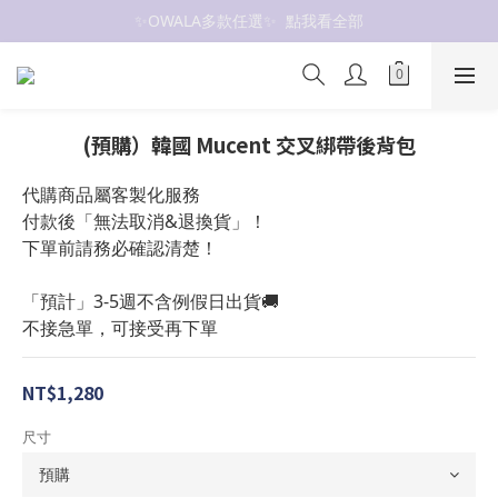
✨OWALA多款任選✨  點我看全部
抗UV 50+防曬外套 $299🧊🧊
抗UV 50+防曬外套 $299🧊🧊
(預購）韓國 Mucent 交叉綁帶後背包
代購商品屬客製化服務
付款後「無法取消&退換貨」！
下單前請務必確認清楚！
「預計」3-5週不含例假日出貨🚚
不接急單，可接受再下單
NT$1,280
尺寸