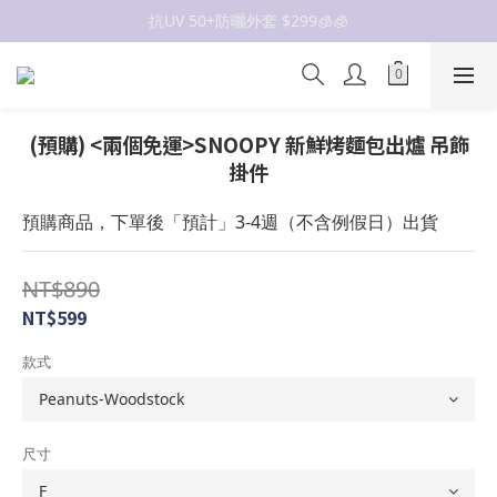
抗UV 50+防曬外套 $299🧊🧊
抗UV 50+防曬外套 $299🧊🧊
女裝新品 🍒
✨OWALA多款任選✨  點我看全部
(預購) <兩個免運>SNOOPY 新鮮烤麵包出爐 吊飾
抗UV 50+防曬外套 $299🧊🧊
掛件
預購商品，下單後「預計」3-4週（不含例假日）出貨
NT$890
NT$599
款式
尺寸