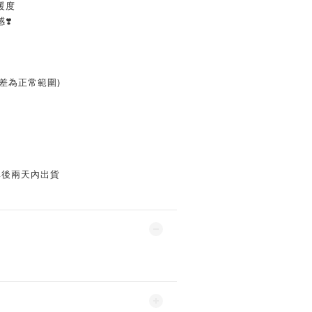
暖度
❣️
誤差為正常範圍)
單後兩天內出貨