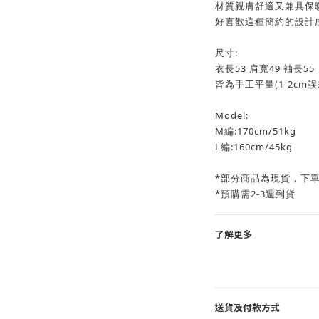
材質親膚舒適又兼具保
好喜歡這種簡約的設計感
尺寸:
衣長53 肩寬49 袖長55
皆為手工平量(1-2cm
Model:
M編:170cm/51kg
L編:160cm/45kg
*部分商品為現貨，下
*預購需2-3週到貨
了解更多
送貨及付款方式