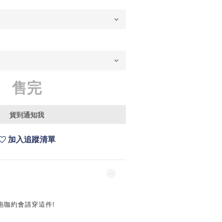
售完
貨到通知我
加入追蹤清單
跑咖約會請穿這件!