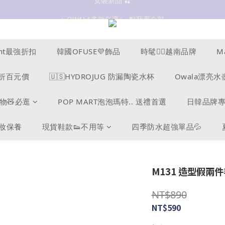
抗UV 50+防曬外套 $299🧊🧊
✨OWALA多款任選✨  點我看全部
抗UV 50+防曬外套 $299🧊🧊
ucent最強折扣
韓國OFUSE💜飾品
時髦❤️‍🔥越南品牌
M
s爆折百元價
🇺🇸HYDROJUG 防漏陶瓷水杯
Owala漂亮水
物🧸必逛
POP MART泡泡瑪特.. 送禮首選
日韓品牌
美妝保養
現貨鞋款👟不用等
四季防水超強單品💦
M131 造型假兩件
NT$890
NT$590