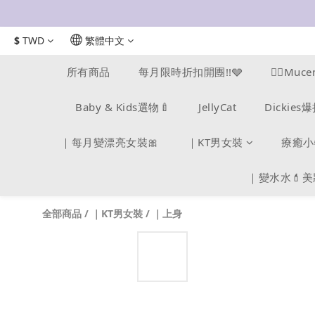
$
TWD
繁體中文
所有商品
每月限時折扣開團!!🩶
❤️‍🔥M
Baby & Kids選物🍼
JellyCat
Dickie
｜每月變漂亮女裝🎀
｜KT男女裝
療癒小
｜變水水💄
全部商品
/
｜KT男女裝
/
｜上身