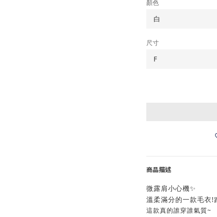
顏色
尺寸
商品描述
微露肩小心機✨
溫柔滿分的一款毛衣!
這款真的誰穿誰氣質~