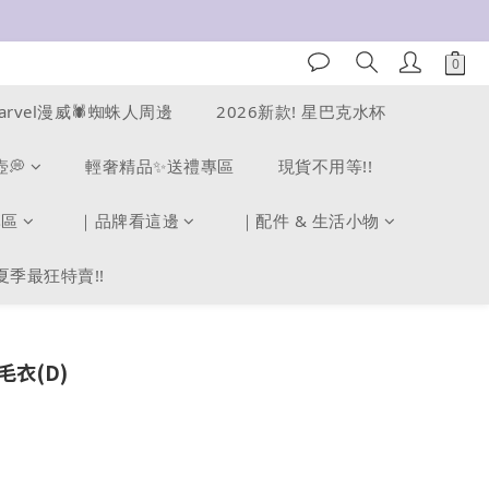
arvel漫威🕷️蜘蛛人周邊
2026新款! 星巴克水杯
壺💭
輕奢精品✨送禮專區
現貨不用等!!
專區
｜品牌看這邊
｜配件 & 生活小物
夏季最狂特賣!!
毛衣(D)