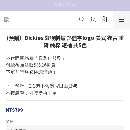
女裝新品 🍒
抗UV 50+防曬外套 $299🧊🧊
✨OWALA多款任選✨  點我看全部
抗UV 50+防曬外套 $299🧊🧊
(預購）Dickies 背後刺繡 斜體字logo 美式 復古 重
磅 純棉 短袖 共5色
〰️代購商品屬「客製化服務」
付款後無法取消&退換貨
下單前請務必確認清楚！
〰️「預計」2-3週不含例假日出貨🚚
不接急單，可接受再下單
NT$799
顏色