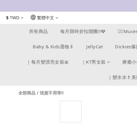
$
TWD
繁體中文
所有商品
每月限時折扣開團!!🩶
❤️‍🔥M
Baby & Kids選物🍼
JellyCat
Dickie
｜每月變漂亮女裝🎀
｜KT男女裝
療癒小
｜變水水💄
全部商品
/
現貨不用等!!