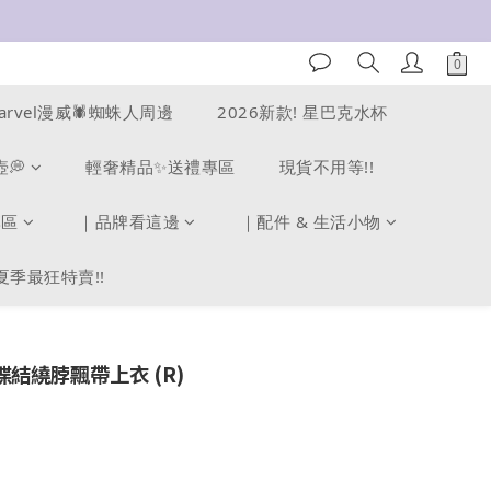
arvel漫威🕷️蜘蛛人周邊
2026新款! 星巴克水杯
壺💭
輕奢精品✨送禮專區
現貨不用等!!
專區
｜品牌看這邊
｜配件 & 生活小物
夏季最狂特賣!!
蝶結繞脖飄帶上衣 (R)