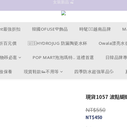
抗UV 50+防曬外套 $299🧊🧊
✨OWALA多款任選✨  點我看全部
抗UV 50+防曬外套 $299🧊🧊
ucent最強折扣
韓國OFUSE💜飾品
時髦❤️‍🔥越南品牌
M
s爆折百元價
🇺🇸HYDROJUG 防漏陶瓷水杯
Owala漂亮水
物🧸必逛
POP MART泡泡瑪特.. 送禮首選
日韓品牌
美妝保養
現貨鞋款👟不用等
四季防水超強單品💦
現貨1057 波點蝴
NT$550
NT$450