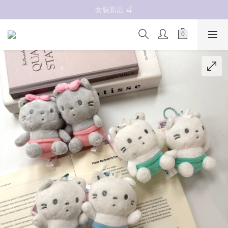
抗UV 50+防曬外套 $299🧊🧊
女裝新品 🍒
✨OWALA多款任選✨  點我看全部
抗UV 50+防曬外套 $299🧊🧊