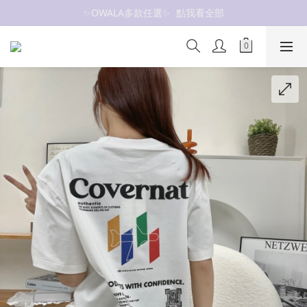
✨OWALA多款任選✨  點我看全部
抗UV 50+防曬外套 $299🧊🧊
抗UV 50+防曬外套 $299🧊🧊