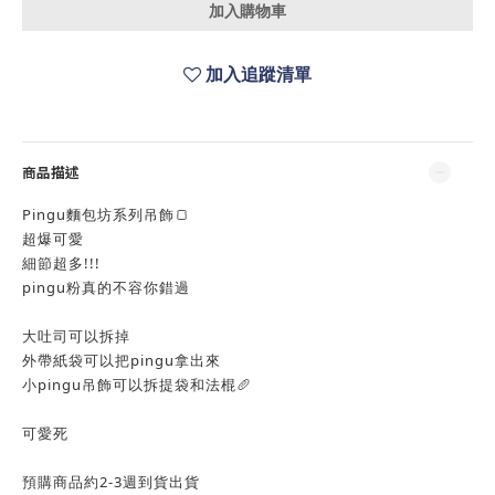
加入購物車
加入追蹤清單
商品描述
Pingu麵包坊系列吊飾🍞
超爆可愛
細節超多!!!
pingu粉真的不容你錯過
大吐司可以拆掉
外帶紙袋可以把pingu拿出來
小pingu吊飾可以拆提袋和法棍🥖
可愛死
預購商品約2-3週到貨出貨