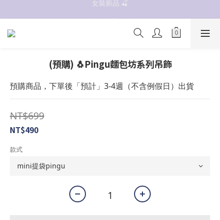
女裝新品 🍒
抗UV 50+防曬外套 $299🧊🧊
✨OWALA多款任選✨  點我看全部
抗UV 50+防曬外套 $299🧊🧊
(預購) 🐧Pingu麵包坊系列吊飾
預購商品，下單後「預計」3-4週（不含例假日）出貨
NT$699
NT$490
款式