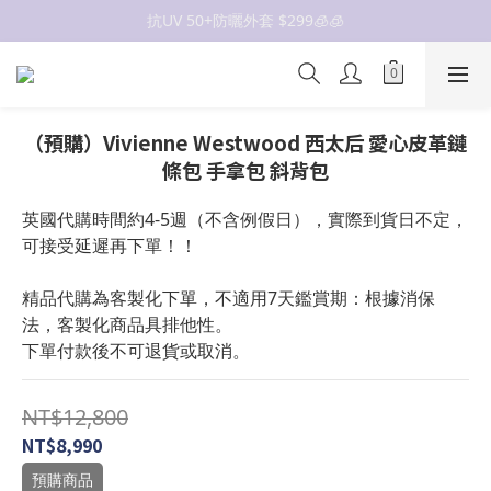
抗UV 50+防曬外套 $299🧊🧊
抗UV 50+防曬外套 $299🧊🧊
女裝新品 🍒
✨OWALA多款任選✨  點我看全部
（預購）Vivienne Westwood 西太后 愛心皮革鏈
抗UV 50+防曬外套 $299🧊🧊
條包 手拿包 斜背包
英國代購時間約4-5週（不含例假日），實際到貨日不定，
可接受延遲再下單！！
精品代購為客製化下單，不適用7天鑑賞期：根據消保
法，客製化商品具排他性。
下單付款後不可退貨或取消。
NT$12,800
NT$8,990
預購商品