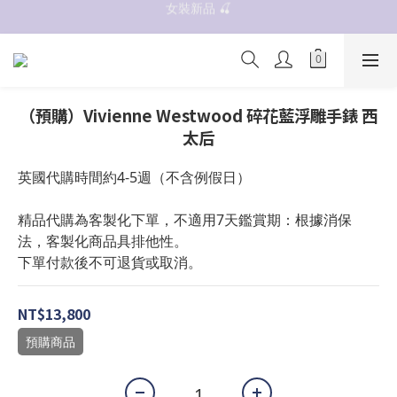
女裝新品 🍒
抗UV 50+防曬外套 $299🧊🧊
✨OWALA多款任選✨  點我看全部
抗UV 50+防曬外套 $299🧊🧊
（預購）Vivienne Westwood 碎花藍浮雕手錶 西
太后
英國代購時間約4-5週（不含例假日）
精品代購為客製化下單，不適用7天鑑賞期：根據消保
法，客製化商品具排他性。
下單付款後不可退貨或取消。
NT$13,800
預購商品