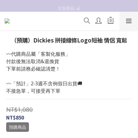
抗UV 50+防曬外套 $299🧊🧊
女裝新品 🍒
✨OWALA多款任選✨  點我看全部
抗UV 50+防曬外套 $299🧊🧊
（預購）Dickies 拼接線條Logo短袖 情侶 寬鬆
〰️代購商品屬「客製化服務」
付款後無法取消&退換貨
下單前請務必確認清楚！
〰️「預計」2-3週不含例假日出貨🚚
不接急單，可接受再下單
NT$1,080
NT$850
預購商品