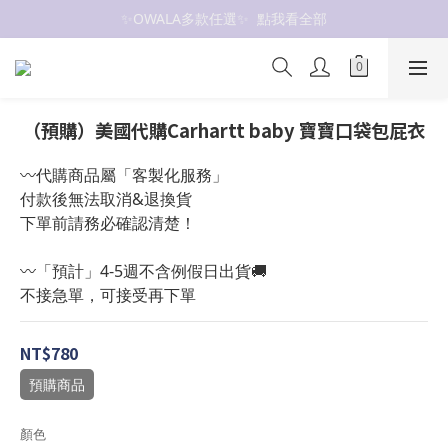
✨OWALA多款任選✨  點我看全部
抗UV 50+防曬外套 $299🧊🧊
抗UV 50+防曬外套 $299🧊🧊
（預購）美國代購Carhartt baby 寶寶口袋包屁衣
〰️代購商品屬「客製化服務」
付款後無法取消&退換貨
下單前請務必確認清楚！
〰️「預計」4-5週不含例假日出貨🚚
不接急單，可接受再下單
NT$780
預購商品
顏色