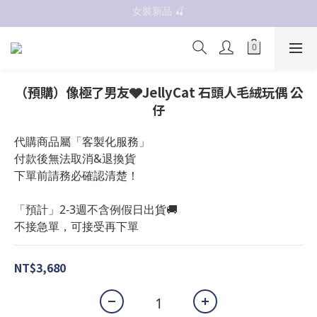
女裝新品 🍒
抗UV 50+防曬外套 $299🧊🧊
✨OWALA多款任選✨  點我看全部
抗UV 50+防曬外套 $299🧊🧊
（預購）像極了男友🩶JellyCat 石頭人毛絨玩偶 公
仔
代購商品屬「客製化服務」
付款後無法取消&退換貨
下單前請務必確認清楚！
「預計」2-3週不含例假日出貨🚚
不接急單，可接受再下單
NT$3,680