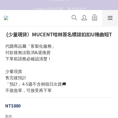
抗UV 50+防曬外套 $299🧊🧊
✨OWALA多款任選✨  點我看全部
抗UV 50+防曬外套 $299🧊🧊
(少量現貨）MUCENT哈林簽名標誌扣扣U捲曲短T
代購商品屬「客製化服務」
付款後無法取消&退換貨
下單前請務必確認清楚！
少量現貨
售完後預計
「預計」4-5週不含例假日出貨🚚
不接急單，可接受再下單
NT$880
顏色