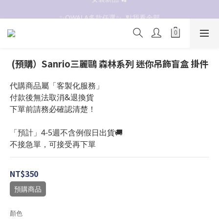
抗UV 50+防曬外套 $299🧊🧊
✨OWALA多款任選✨  點我看全部
抗UV 50+防曬外套 $299🧊🧊
(預購）Sanrio三麗鷗 森林系列 迷你吊飾盲盒 掛件
代購商品屬「客製化服務」
付款後無法取消&退換貨
下單前請務必確認清楚！
「預計」4-5週不含例假日出貨🚚
不接急單，可接受再下單
NT$350
預購商品
顏色