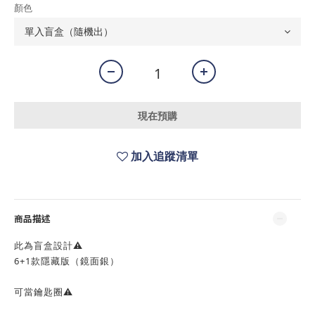
顏色
現在預購
加入追蹤清單
商品描述
此為盲盒設計⚠️
6+1款隱藏版（鏡面銀）
可當鑰匙圈⚠️