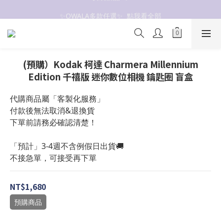
✨OWALA多款任選✨  點我看全部
抗UV 50+防曬外套 $299🧊🧊
抗UV 50+防曬外套 $299🧊🧊
(預購）Kodak 柯達 Charmera Millennium
Edition 千禧版 迷你數位相機 鑰匙圈 盲盒
代購商品屬「客製化服務」
付款後無法取消&退換貨
下單前請務必確認清楚！
「預計」3-4週不含例假日出貨🚚
不接急單，可接受再下單
NT$1,680
預購商品