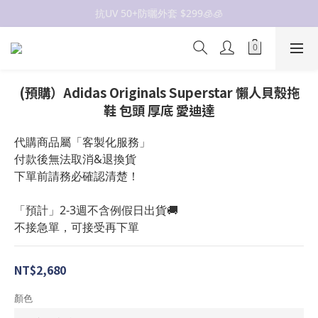
抗UV 50+防曬外套 $299🧊🧊
抗UV 50+防曬外套 $299🧊🧊
女裝新品 🍒
✨OWALA多款任選✨  點我看全部
(預購）Adidas Originals Superstar 懶人貝殼拖
抗UV 50+防曬外套 $299🧊🧊
鞋 包頭 厚底 愛迪達
代購商品屬「客製化服務」
付款後無法取消&退換貨
下單前請務必確認清楚！
「預計」2-3週不含例假日出貨🚚
不接急單，可接受再下單
NT$2,680
顏色