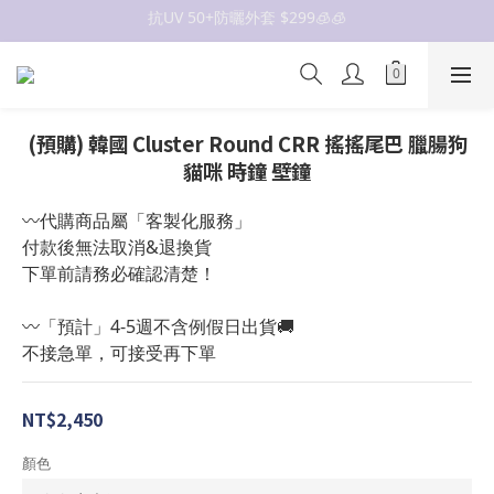
抗UV 50+防曬外套 $299🧊🧊
女裝新品 🍒
✨OWALA多款任選✨  點我看全部
抗UV 50+防曬外套 $299🧊🧊
(預購) 韓國 Cluster Round CRR 搖搖尾巴 臘腸狗
貓咪 時鐘 壁鐘
〰️代購商品屬「客製化服務」
付款後無法取消&退換貨
下單前請務必確認清楚！
〰️「預計」4-5週不含例假日出貨🚚
不接急單，可接受再下單
NT$2,450
顏色