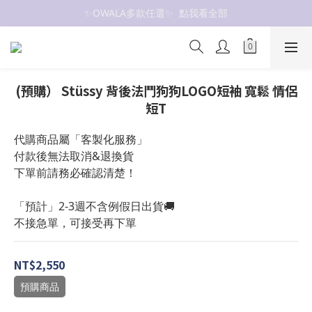
✨OWALA多款任選✨  點我看全部
抗UV 50+防曬外套 $299🧊🧊
抗UV 50+防曬外套 $299🧊🧊
(預購） Stüssy 背後法鬥狗狗LOGO短袖 寬鬆 情侶
短T
代購商品屬「客製化服務」
付款後無法取消&退換貨
下單前請務必確認清楚！
「預計」2-3週不含例假日出貨🚚
不接急單，可接受再下單
NT$2,550
預購商品