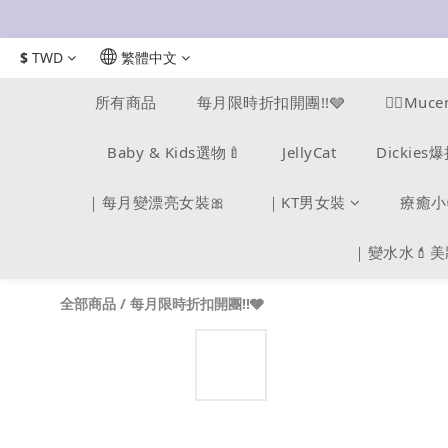
$
TWD
繁體中文
所有商品
每月限時折扣開團!!🩶
❤️‍🔥M
Baby & Kids選物🍼
JellyCat
Dickie
｜每月變漂亮女裝🎀
｜KT男女裝
療癒小
｜變水水💄
全部商品
/
每月限時折扣開團!!🩶