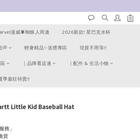
arvel漫威🕷️蜘蛛人周邊
2026新款! 星巴克水杯
壺💭
輕奢精品✨送禮專區
現貨不用等!!
專區
｜品牌看這邊
｜配件 & 生活小物
夏季最狂特賣!!
 Little Kid Baseball Hat
服務」
換貨