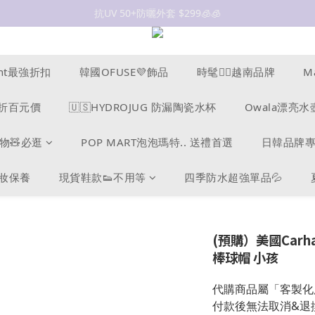
抗UV 50+防曬外套 $299🧊🧊
抗UV 50+防曬外套 $299🧊🧊
女裝新品 🍒
✨OWALA多款任選✨  點我看全部
ucent最強折扣
韓國OFUSE💜飾品
時髦❤️‍🔥越南品牌
M
抗UV 50+防曬外套 $299🧊🧊
s爆折百元價
🇺🇸HYDROJUG 防漏陶瓷水杯
Owala漂亮水
物🧸必逛
POP MART泡泡瑪特.. 送禮首選
日韓品牌
美妝保養
現貨鞋款👟不用等
四季防水超強單品💦
(預購）美國Carhartt
棒球帽 小孩
代購商品屬「客製化
付款後無法取消&退