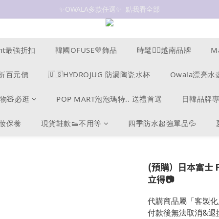
✨OWALA多款任選✨  點我看全部
抗UV 50+防曬外套 $299🧊🧊
抗UV 50+防曬外套 $299🧊🧊
ucent最強折扣
韓國OFUSE💜飾品
時髦❤️‍🔥越南品牌
M
s爆折百元價
🇺🇸HYDROJUG 防漏陶瓷水杯
Owala漂亮水
物🧸必逛
POP MART泡泡瑪特.. 送禮首選
日韓品牌
美妝保養
現貨鞋款👟不用等
四季防水超強單品💦
(預購）日本富士 FUJI
立得📷
代購商品屬「客製化
付款後無法取消&退