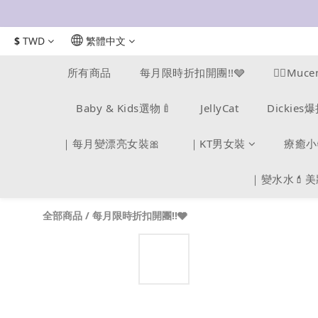
$
TWD
繁體中文
所有商品
每月限時折扣開團!!🩶
❤️‍🔥M
Baby & Kids選物🍼
JellyCat
Dickie
｜每月變漂亮女裝🎀
｜KT男女裝
療癒小
｜變水水💄
全部商品
/
每月限時折扣開團!!🩶