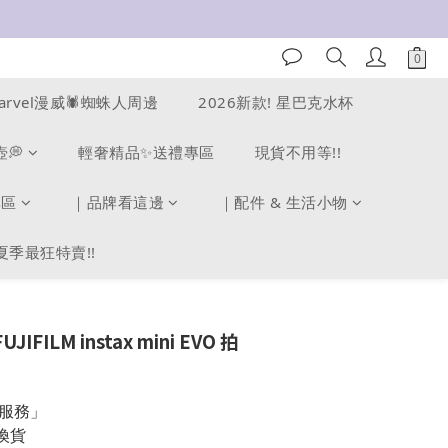
arvel漫威🕷️蜘蛛人周邊
2026新款! 星巴克水杯
壺💭
輕奢精品✨送禮專區
現貨不用等!!
專區
｜品牌看這邊
｜配件 & 生活小物
夏季最狂特賣!!
FILM instax mini EVO 拍
服務」
換貨