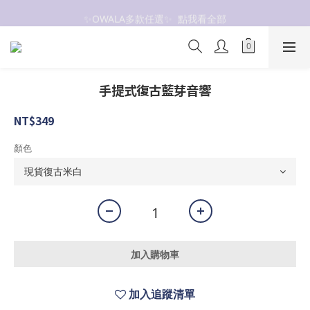
✨OWALA多款任選✨  點我看全部
抗UV 50+防曬外套 $299🧊🧊
抗UV 50+防曬外套 $299🧊🧊
手提式復古藍芽音響
NT$349
顏色
加入購物車
加入追蹤清單