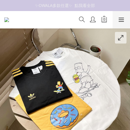
✨OWALA多款任選✨  點我看全部
抗UV 50+防曬外套 $299🧊🧊
抗UV 50+防曬外套 $299🧊🧊