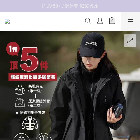
抗UV 50+防曬外套 $299🧊🧊
抗UV 50+防曬外套 $299🧊🧊
女裝新品 🍒
✨OWALA多款任選✨  點我看全部
抗UV 50+防曬外套 $299🧊🧊