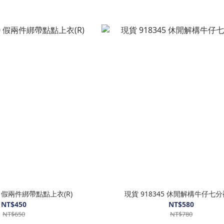
30 假兩件綁帶點點上衣(R)
現貨 918345 休閒解構牛仔七分褲
NT$450
NT$580
NT$650
NT$780