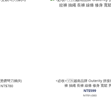
1燙鑽彎刀褲(R)
<必收>🇻🇳越南品牌 Outerity 
褲 抽繩 長褲 線條 修身 寬鬆 
NT$780
NT$599
NT$1,080