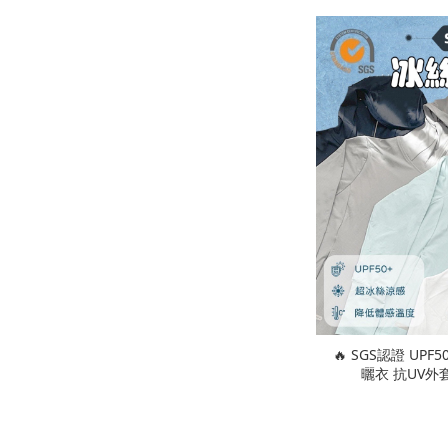
🔥 SGS認證 UP
曬衣 抗UV外