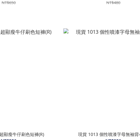
NT$650
NT$480
5 超顯瘦牛仔刷色短褲(R)
現貨 1013 個性噴漆字母無袖背心