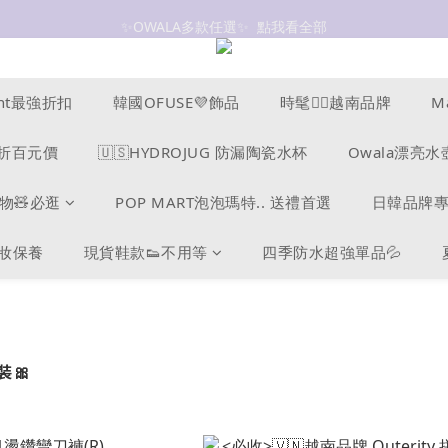
✨OWALA多款任選✨  點我看全部
抗UV 50+防曬外套 $299🧊🧊
抗UV 50+防曬外套 $299🧊🧊
ucent最強折扣
韓國OFUSE💜飾品
時髦❤️‍🔥越南品牌
M
s爆折百元價
🇺🇸HYDROJUG 防漏陶瓷水杯
Owala漂亮水
物🧸必逛
POP MART泡泡瑪特.. 送禮首選
日韓品牌
美妝保養
現貨鞋款👟不用等
四季防水超強單品💦
🎀