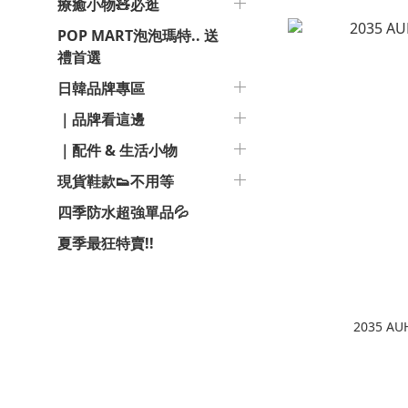
療癒小物🧸必逛
POP MART泡泡瑪特.. 送
禮首選
日韓品牌專區
｜品牌看這邊
｜配件 & 生活小物
現貨鞋款👟不用等
四季防水超強單品💦
夏季最狂特賣!!
2035 A