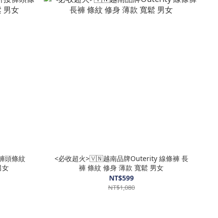
拼接褲頭條紋
<必收超火>🇻🇳越南品牌Outerity 線條褲 長
男女
褲 條紋 修身 薄款 寬鬆 男女
NT$599
NT$1,080