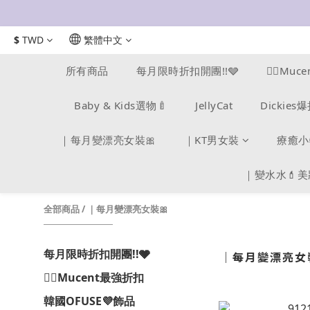
$
TWD
繁體中文
所有商品
每月限時折扣開團!!🩶
❤️‍🔥M
Baby & Kids選物🍼
JellyCat
Dickie
｜每月變漂亮女裝🎀
｜KT男女裝
療癒小
｜變水水💄
全部商品
/
｜每月變漂亮女裝🎀
每月限時折扣開團!!🩶
｜每月變漂亮女裝
❤️‍🔥Mucent最強折扣
韓國OFUSE💜飾品