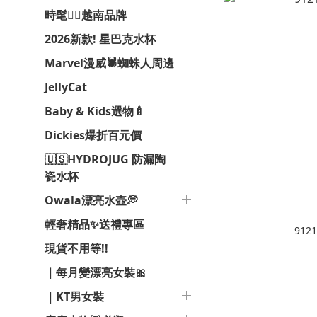
時髦❤️‍🔥越南品牌
2026新款! 星巴克水杯
Marvel漫威🕷️蜘蛛人周邊
JellyCat
Baby & Kids選物🍼
Dickies爆折百元價
🇺🇸HYDROJUG 防漏陶
瓷水杯
Owala漂亮水壺💭
輕奢精品✨送禮專區
912
現貨不用等!!
｜每月變漂亮女裝🎀
｜KT男女裝