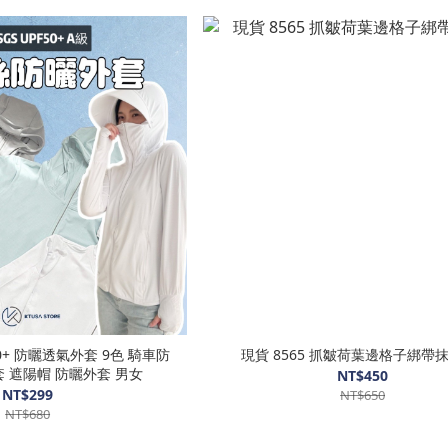
F50+ 防曬透氣外套 9色 騎車防
現貨 8565 抓皺荷葉邊格子綁帶抹胸
套 遮陽帽 防曬外套 男女
NT$450
NT$299
NT$650
NT$680