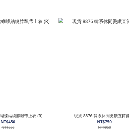
點蝴蝶結繞脖飄帶上衣 (R)
現貨 8876 韓系休閒燙鑽直筒褲(
NT$450
NT$750
NT$550
NT$950