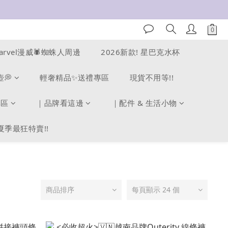
arvel漫威🕷️蜘蛛人周邊
2026新款! 星巴克水杯
壺💭
輕奢精品✨送禮專區
現貨不用等!!
專區
｜品牌看這邊
｜配件 & 生活小物
夏季最狂特賣!!
商品排序
每頁顯示 24 個